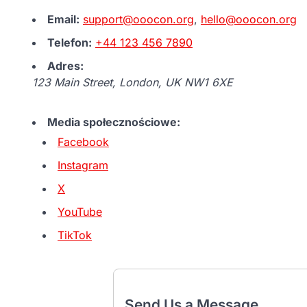
Email:
support@ooocon.org
,
hello@ooocon.org
Telefon:
+44 123 456 7890
Adres:
123 Main Street, London, UK NW1 6XE
Media społecznościowe:
Facebook
Instagram
X
YouTube
TikTok
Send Us a Message