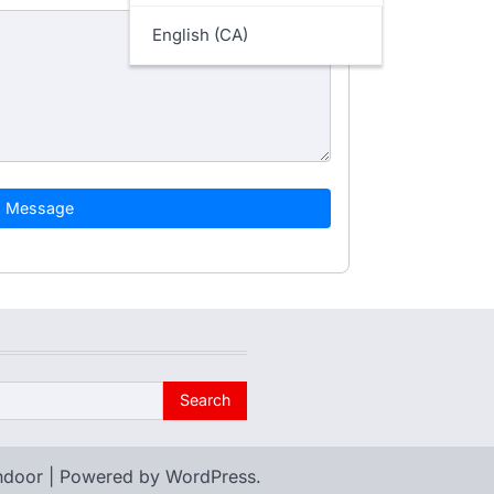
English (CA)
d Message
ndoor
| Powered by
WordPress
.