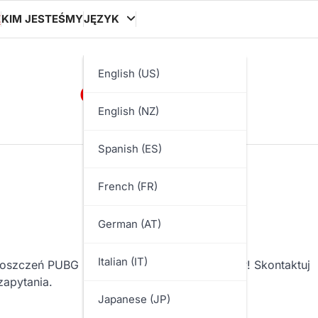
Ę
KIM JESTEŚMY
JĘZYK
ooocon.org
English (US)
English (NZ)
Spanish (ES)
French (FR)
German (AT)
Italian (IT)
roszczeń PUBG Mobile? Chętnie Ci pomożemy! Skontaktuj
zapytania.
Japanese (JP)