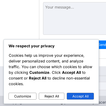
Sen
We respect your privacy
Cookies help us improve your experience,
deliver personalized content, and analyze
traffic. You can choose which cookies to allow
by clicking
Customize
. Click
Accept All
to
Szukaj
consent or
Reject All
to decline non-essential
cookies.
Search
for:
Customize
Reject All
Accept All
Copyright © 2026
ooocon.org
| Macro News by
Asce