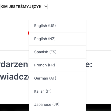
Ę
KIM JESTEŚMY
JĘZYK
ooocon.org
English (US)
English (NZ)
Spanish (ES)
ydarzenia PUBG Mobile:
French (FR)
wiadczenia graczy,
German (AT)
Italian (IT)
Japanese (JP)