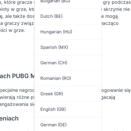
Bulgarian (BG)
, które gracze otrzymują za logowanie się do gry podczas
oty w grze, które wzbogacają rozgrywkę. Te skrzynie nie
ę, ale także dostarczają cennych nagród, które mogą
Dutch (BE)
nia graczy związane z tymi skrzyniami mogą znacząco
ści w grze.
Hungarian (HU)
Spanish (MX)
German (CH)
iach PUBG Mobile?
Romanian (RO)
pecjalne nagrody, które gracze otrzymują za logowanie się
Greek (GR)
wierają różne przedmioty w grze, które wzbogacają
angażowania się w grę.
English (GB)
zeniach
German (DE)