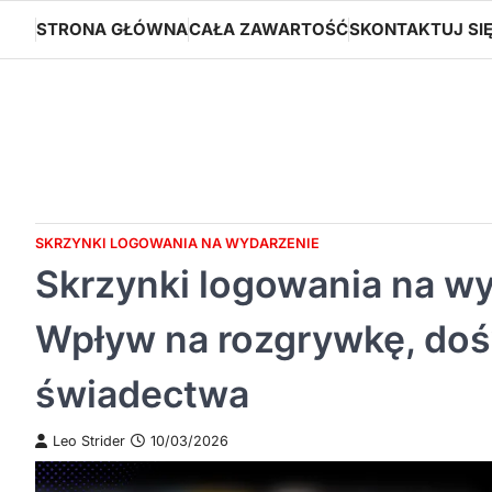
Skip
STRONA GŁÓWNA
CAŁA ZAWARTOŚĆ
SKONTAKTUJ SI
to
content
SKRZYNKI LOGOWANIA NA WYDARZENIE
Skrzynki logowania na w
Wpływ na rozgrywkę, doś
świadectwa
Leo Strider
10/03/2026