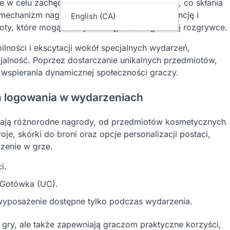
e w celu zachęcania do codziennych logowań, co skłania
mechanizm nagradzający, który zwiększa retencję i
English (CA)
oty, które mogą nie być dostępne w regularnej rozgrywce.
ilności i ekscytacji wokół specjalnych wydarzeń,
ojalność. Poprzez dostarczanie unikalnych przedmiotów,
 wspierania dynamicznej społeczności graczy.
h logowania w wydarzeniach
rają różnorodne nagrody, od przedmiotów kosmetycznych
e, skórki do broni oraz opcje personalizacji postaci,
zenie w grze.
i.
a Gotówka (UC).
yposażenie dostępne tylko podczas wydarzenia.
 gry, ale także zapewniają graczom praktyczne korzyści,