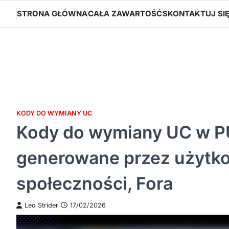
Skip
STRONA GŁÓWNA
CAŁA ZAWARTOŚĆ
SKONTAKTUJ SI
to
content
KODY DO WYMIANY UC
Kody do wymiany UC w PU
generowane przez użytk
społeczności, Fora
Leo Strider
17/02/2026