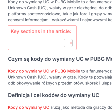
Kody do wymiany UC w PUBG Mobile to alfanumeryczn
Unknown Cash (UC), waluty w grze niezbędnej do od
platformy społecznościowe, takie jak fora i grupy w 
cennymi informacjami, wskazówkami i najnowszymi k
Key sections in the article:
Czym są kody do wymiany UC w PUBG Mo
Kody do wymiany UC w
PUBG Mobile
to alfanumerycz
Unknown Cash (UC), waluty w grze. Kody te pozwala
odblokowywanie różnych przedmiotów, skórek i ulep
Definicja i cel kodów do wymiany UC
Kody do wymiany UC
służą jako metoda dla graczy 