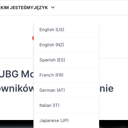
Ę
KIM JESTEŚMY
JĘZYK
ooocon.org
English (US)
English (NZ)
Spanish (ES)
BG Mobile: Treści
French (FR)
owników, Zaangażowanie
German (AT)
Italian (IT)
Japanese (JP)