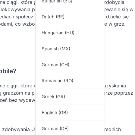
Bulgarian (BG)
e ciągi, które gracze mogą wykorzystać do zdobycia
blokowywania przedmiotów i ulepszeń. Angażowanie się w
mediach społecznościowych, pozwala graczom dzielić się
Dutch (BE)
odami, co wzbogaca ich ogólne doświadczenie w grze.
Hungarian (HU)
Spanish (MX)
German (CH)
bile?
Romanian (RO)
ne ciągi, które gracze mogą wykorzystać do uzyskania
ją graczom na poprawę ich doświadczenia w grze poprzez
Greek (GR)
szeń bez wydawania prawdziwych pieniędzy.
English (GB)
German (DE)
do zdobywania UC w PUBG Mobile bez bezpośrednich