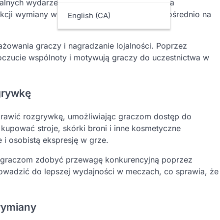
lnych wydarzeń, promocji lub zaangażowania
kcji wymiany w grze, aby otrzymać UC bezpośrednio na
English (CA)
owania graczy i nagradzanie lojalności. Poprzez
czucie wspólnoty i motywują graczy do uczestnictwa w
grywkę
wić rozgrywkę, umożliwiając graczom dostęp do
upować stroje, skórki broni i inne kosmetyczne
 i osobistą ekspresję w grze.
 graczom zdobyć przewagę konkurencyjną poprzez
owadzić do lepszej wydajności w meczach, co sprawia, że
wymiany