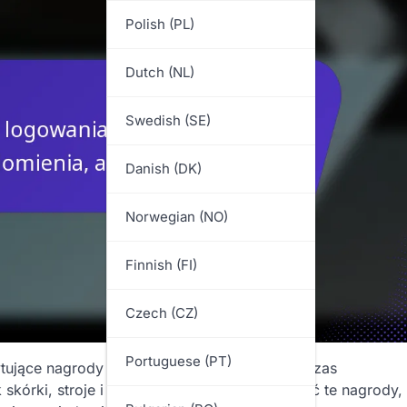
Polish (PL)
Dutch (NL)
Swedish (SE)
Danish (DK)
Norwegian (NO)
Finnish (FI)
Czech (CZ)
Portuguese (PT)
tujące nagrody za logowanie się do gry podczas
 skórki, stroje i waluta. Aby zmaksymalizować te nagrody,