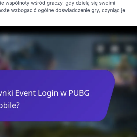
ie wspólnoty wśród graczy, gdy dzielą się swoimi
może wzbogacić ogólne doświadczenie gry, czyniąc je