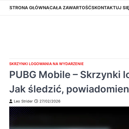
Skip
STRONA GŁÓWNA
CAŁA ZAWARTOŚĆ
SKONTAKTUJ SI
to
content
SKRZYNKI LOGOWANIA NA WYDARZENIE
PUBG Mobile – Skrzynki l
Jak śledzić, powiadomieni
Leo Strider
27/02/2026