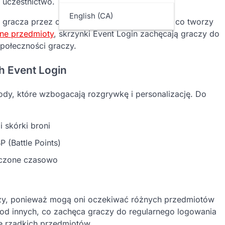
 uczestnictwo.
English (CA)
gracza przez określoną liczbę kolejnych dni, co tworzy
ne przedmioty
, skrzynki Event Login zachęcają graczy do
połeczności graczy.
h Event Login
dy, które wzbogacają rozgrywkę i personalizację. Do
i skórki broni
 (Battle Points)
niczone czasowo
zy, ponieważ mogą oni oczekiwać różnych przedmiotów
od innych, co zachęca graczy do regularnego logowania
e rzadkich przedmiotów.