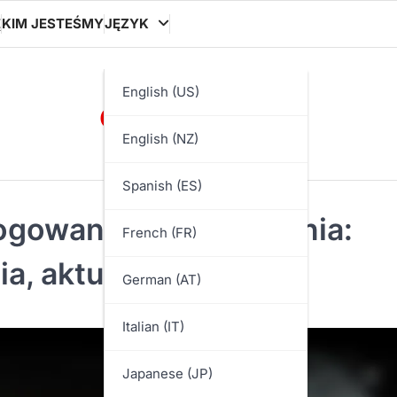
Ę
KIM JESTEŚMY
JĘZYK
ooocon.org
English (US)
English (NZ)
Spanish (ES)
ogowania na wydarzenia:
French (FR)
a, aktualizacje
German (AT)
Italian (IT)
Japanese (JP)