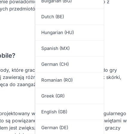
Bulgarian (BG)
ienie powiadomień, co pozwala być na bieżąco z
nnych przedmiotów w grze.
Dutch (BE)
Hungarian (HU)
Spanish (MX)
bile?
German (CH)
rody, które gracze mogą zdobyć, logując się do gry
zawierają różne przedmioty w grze, takie jak skórki,
Romanian (RO)
chęca do zaangażowania graczy.
Greek (GR)
English (GB)
projektowany w celu zachęcenia graczy do regularnego
o są powiązane z określonymi tematami lub świętami w
lem jest zwiększenie retencji i zaangażowania graczy
German (DE)