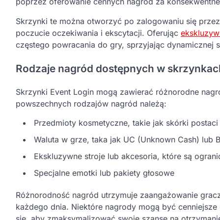
poprzez oferowanie cennych nagród za konsekwentne
Skrzynki te można otworzyć po zalogowaniu się przez 
poczucie oczekiwania i ekscytacji. Oferując
ekskluzyw
częstego powracania do gry, sprzyjając dynamicznej s
Rodzaje nagród dostępnych w skrzynkac
Skrzynki Event Login mogą zawierać różnorodne nagro
powszechnych rodzajów nagród należą:
Przedmioty kosmetyczne, takie jak skórki postaci 
Waluta w grze, taka jak UC (Unknown Cash) lub BP
Ekskluzywne stroje lub akcesoria, które są ogra
Specjalne emotki lub pakiety głosowe
Różnorodność nagród utrzymuje zaangażowanie grac
każdego dnia. Niektóre nagrody mogą być cenniejsze 
się, aby zmaksymalizować swoje szanse na otrzymani